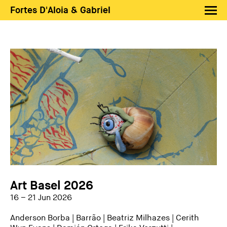
Fortes D'Aloia & Gabriel
Artistas
Exposições
Feiras
Notícias
Shop FDAG
Sobre
Busca
PT
EN
Art Basel 2026
16 – 21 Jun 2026
Anderson Borba
|
Barrão
|
Beatriz Milhazes
|
Cerith