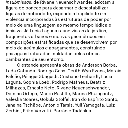
insubmissas
, de Rivane Neuenschwander, adotam a
figura do boneco para desarmar e desestabilizar
figuras de autoridade, expondo a fragilidade e a
violência incorporadas às estruturas de poder por
meio de uma linguagem ao mesmo tempo lúdica e
incisiva. Já Lucia Laguna reúne vistas de jardins,
fragmentos urbanos e motivos geométricos em
composições estratificadas que se desenvolvem por
meio de acúmulos e apagamentos, construindo
paisagens fraturadas moldadas pelos ritmos
cambiantes de seu entorno.
O estande apresenta obras de Anderson Borba,
Leda Catunda, Rodrigo Cass, Cerith Wyn Evans, Márcia
Falcão, Pélagie Gbaguidi, Cristiano Lenhardt, Lucia
Laguna, Sophia Loeb, Rodrigo Matheus, Beatriz
Milhazes, Ernesto Neto, Rivane Neuenschwander,
Damián Ortega, Mauro Restiffe, Marina Rheingantz,
Valeska Soares, Gokula Stoffel, Iran do Espírito Santo,
Janaina Tschäpe, Antonio Társis, Yuli Yamagata, Luiz
Zerbini, Erika Verzutti, Barrão e Tadáskía.