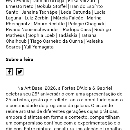
Wyn Evans
|
Damián Ortega
|
Erika Verzutti
|
Ernesto Neto
|
Gokula Stoffel
|
Iran do Espírito
Santo
|
Janaina Tschäpe
|
Leda Catunda
|
Lucia
Laguna
|
Luiz Zerbini
|
Márcia Falcão
|
Marina
Rheingantz
|
Mauro Restiffe
|
Pélagie Gbaguidi
|
Rivane Neuenschwander
|
Rodrigo Cass
|
Rodrigo
Matheus
|
Sophia Loeb
|
Tadáskía
|
Tatiana
Chalhoub
|
Tiago Carneiro da Cunha
|
Valeska
Soares
|
Yuli Yamagata
Sobre a feira
Na Art Basel 2026, a Fortes D’Aloia & Gabriel
celebra seu 25º aniversário com uma apresentação de
25 artistas, gesto que reflete tanto a amplitude quanto
a continuidade do programa da galeria. O estande
reúne artistas de diferentes gerações cujas práticas,
embora distintas em forma e contexto, compartilham
um compromisso contínuo com a experimentação e o
diálogo. Entre pintura, escultura, instalação e trabalho