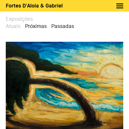
Fortes D'Aloia & Gabriel
Artistas
Exposições
Atuais
Próximas
Passadas
Exposições
Feiras
Notícias
Shop FDAG
Sobre
Busca
PT
EN