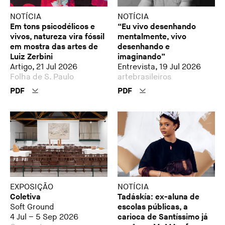
NOTÍCIA
NOTÍCIA
Em tons psicodélicos e
“Eu vivo desenhando
vivos, natureza vira fóssil
mentalmente, vivo
em mostra das artes de
desenhando e
Luiz Zerbini
imaginando”
Artigo, 21 Jul 2026
Entrevista, 19 Jul 2026
Folha de S. Paulo
artebrasileiros
PDF
PDF
EXPOSIÇÃO
NOTÍCIA
Coletiva
Tadáskía: ex-aluna de
Soft Ground
escolas públicas, a
4 Jul – 5 Sep 2026
carioca de Santíssimo já