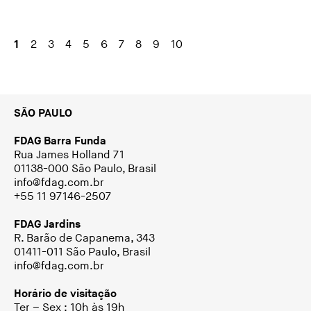
1
2
3
4
5
6
7
8
9
10
SÃO PAULO
FDAG Barra Funda
Rua James Holland 71
01138-000 São Paulo, Brasil
info@fdag.com.br
+55 11 97146-2507
FDAG Jardins
R. Barão de Capanema, 343
01411-011 São Paulo, Brasil
info@fdag.com.br
Horário de visitação
Ter – Sex : 10h às 19h