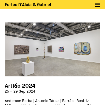
Fortes D'Aloia & Gabriel
Artistas
Exposições
Feiras
Notícias
Shop FDAG
Sobre
Busca
PT
EN
ArtRio 2024
25 – 29 Sep 2024
Anderson Borba
|
Antonio Társis
|
Barrão
|
Beatriz