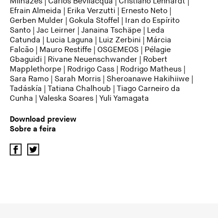
Milhazes
| Carlos Bevilacqua |
Cristiano Lenhardt
|
Efrain Almeida
|
Erika Verzutti
|
Ernesto Neto
|
Gerben Mulder
|
Gokula Stoffel
|
Iran do Espírito
Santo
| Jac Leirner |
Janaina Tschäpe
|
Leda
Catunda
|
Lucia Laguna
|
Luiz Zerbini
|
Márcia
Falcão
|
Mauro Restiffe
|
OSGEMEOS
|
Pélagie
Gbaguidi
|
Rivane Neuenschwander
|
Robert
Mapplethorpe
|
Rodrigo Cass
|
Rodrigo Matheus
|
Sara Ramo |
Sarah Morris
|
Sheroanawe Hakihiiwe
|
Tadáskía
|
Tatiana Chalhoub
|
Tiago Carneiro da
Cunha
|
Valeska Soares
|
Yuli Yamagata
Download preview
Sobre a feira