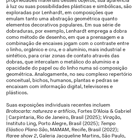
propriedades materiais desses objetos, sua aparência
à luz ou suas possibilidades plásticas e simbólicas, são
exploradas por Lenhardt, em composições que
emulam tanto uma abstração geométrica quanto
elementos decorativos populares.
Em sua série de
dobraduras, por exemplo, Lenhardt emprega a dobra
como método de desenho, em que a prensagem e a
combinação de encaixes jogam com o contraste entre
o linho, orgânico e cru, e o alumínio, mais industrial e
sintético, para criar zonas de contato através das
dobras, que intercalam o metálico do alumínio e a
opacidade do papel ou do linho numa só composição
geométrica. Analogamente, no seu complexo repertório
conceitual, bichos, humanos, plantas e pedras se
encaixam com informação digital, televisores e
plásticos.
Suas exposições individuais recentes incluem
Brotocarta: natureza e artifício,
Fortes D’Aloia & Gabriel
| Carpintaria, Rio de Janeiro, Brasil (2025);
Viração,
Instituto Ling, Porto Alegre, Brasil (2025);
Tempo
Elástico Plano São
, MAMAM, Recife, Brasil (2022);
Raree show 2
, Galeria Jacqueline Martins, São Paulo,