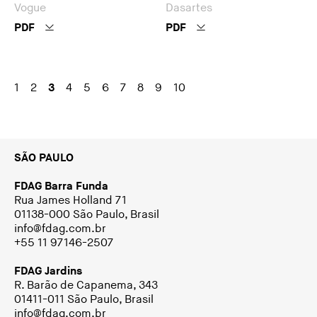
Vogue
Dasartes
PDF
PDF
1
2
3
4
5
6
7
8
9
10
SÃO PAULO
FDAG Barra Funda
Rua James Holland 71
01138-000 São Paulo, Brasil
info@fdag.com.br
+55 11 97146-2507
FDAG Jardins
R. Barão de Capanema, 343
01411-011 São Paulo, Brasil
info@fdag.com.br