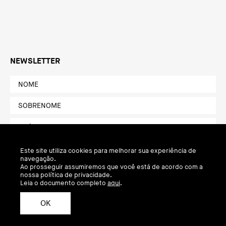
NEWSLETTER
Este site utiliza cookies para melhorar sua experiência de
navegação.
Ao prosseguir assumiremos que você está de acordo com a
nossa política de privacidade.
Leia o documento completo
aqui
.
OK
Política de Privacidade