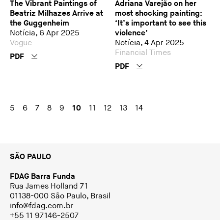
The Vibrant Paintings of
Adriana Varejão on her
Beatriz Milhazes Arrive at
most shocking painting:
the Guggenheim
‘It’s important to see this
Notícia, 6 Apr 2025
violence’
Vogue
Notícia, 4 Apr 2025
Financial Times
PDF
PDF
5
6
7
8
9
10
11
12
13
14
SÃO PAULO
FDAG Barra Funda
Rua James Holland 71
01138-000 São Paulo, Brasil
info@fdag.com.br
+55 11 97146-2507