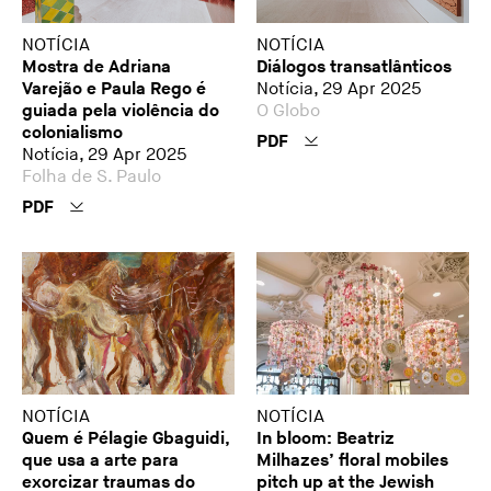
NOTÍCIA
NOTÍCIA
Mostra de Adriana
Diálogos transatlânticos
Varejão e Paula Rego é
Notícia, 29 Apr 2025
guiada pela violência do
O Globo
colonialismo
PDF
Notícia, 29 Apr 2025
Folha de S. Paulo
PDF
NOTÍCIA
NOTÍCIA
Quem é Pélagie Gbaguidi,
In bloom: Beatriz
que usa a arte para
Milhazes’ floral mobiles
exorcizar traumas do
pitch up at the Jewish