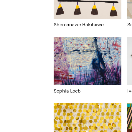
Sheroanawe Hakihiiwe
Se
Sophia Loeb
I