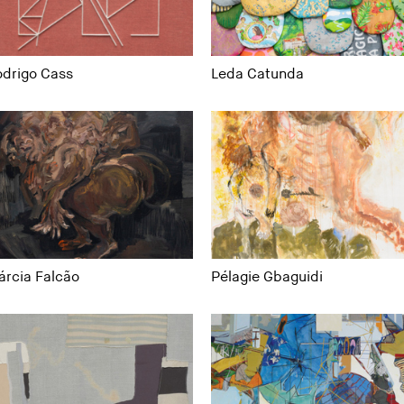
odrigo Cass
Leda Catunda
rcia Falcão
Pélagie Gbaguidi