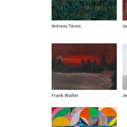
Antonio Társis
J
Frank Walter
J