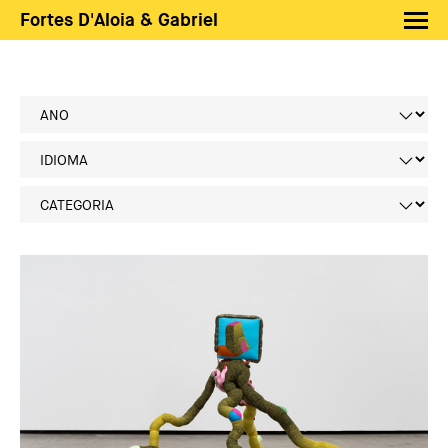
Fortes D'Aloia & Gabriel
Artistas
Exposições
Feiras
Notícias
Shop FDAG
Sobre
Busca
PT
EN