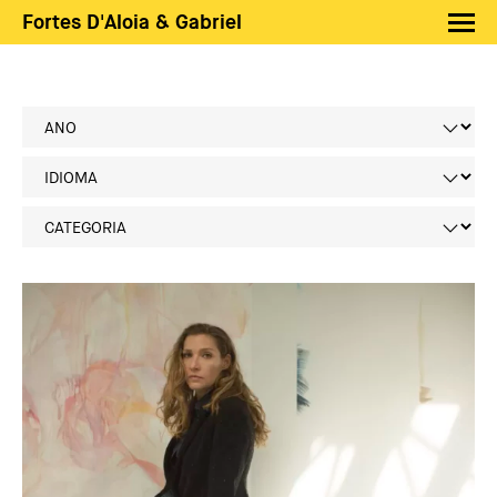
Fortes D'Aloia & Gabriel
Artistas
Exposições
Feiras
Notícias
Shop FDAG
Sobre
Busca
PT
EN