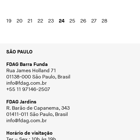
19
20
21
22
23
24
25
26
27
28
SÃO PAULO
FDAG Barra Funda
Rua James Holland 71
01138-000 São Paulo, Brasil
info@fdag.com.br
+55 11 97146-2507
FDAG Jardins
R. Barão de Capanema, 343
01411-011 São Paulo, Brasil
info@fdag.com.br
Horário de visitação
Ter – Sex : 10h às 19h