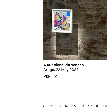
A 60ª Bienal de Veneza
Artigo, 22 May 2024
PDF
12
13
14
15
16
17
18
1