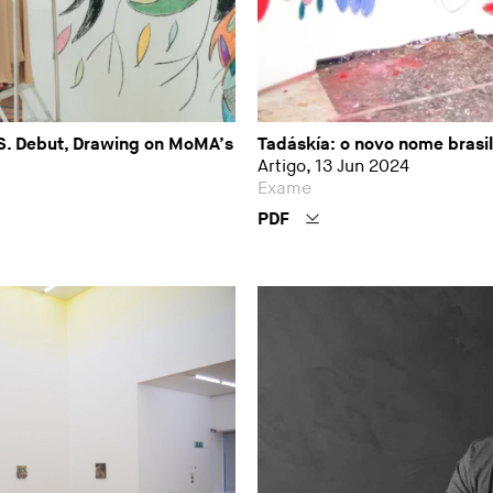
.S. Debut, Drawing on MoMA’s
Tadáskía: o novo nome brasi
Artigo, 13 Jun 2024
Exame
PDF