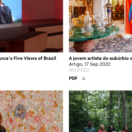
ca’s Five Views of Brazil
A jovem artista do subúrbio
Artigo, 17 Sep 2022
NEOFEED
PDF