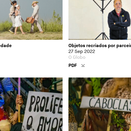
edade
Objetos recriados por parcei
27 Sep 2022
O Globo
PDF