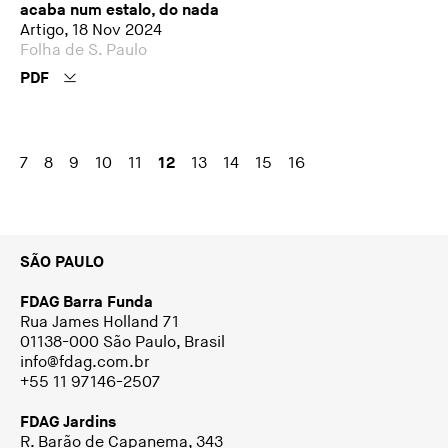
acaba num estalo, do nada
Artigo, 18 Nov 2024
Folha de S. Paulo
PDF
7
8
9
10
11
12
13
14
15
16
SÃO PAULO
FDAG Barra Funda
Rua James Holland 71
01138-000 São Paulo, Brasil
info@fdag.com.br
+55 11 97146-2507
FDAG Jardins
R. Barão de Capanema, 343