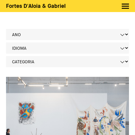
Fortes D'Aloia & Gabriel
Artistas
Exposições
Feiras
Notícias
Shop FDAG
Sobre
Busca
PT
EN