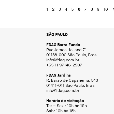
1
2
3
4
5
6
7
8
9
10
SÃO PAULO
FDAG Barra Funda
Rua James Holland 71
01138-000 São Paulo, Brasil
info@fdag.com.br
+55 11 97146-2507
FDAG Jardins
R. Barão de Capanema, 343
01411-011 São Paulo, Brasil
info@fdag.com.br
Horário de visitação
Ter – Sex : 10h às 19h
Sáb: 10h às 18h