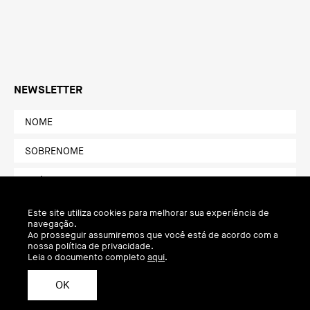
NEWSLETTER
Este site utiliza cookies para melhorar sua experiência de
navegação.
Ao prosseguir assumiremos que você está de acordo com a
nossa política de privacidade.
Leia o documento completo
aqui
.
OK
Política de Privacidade