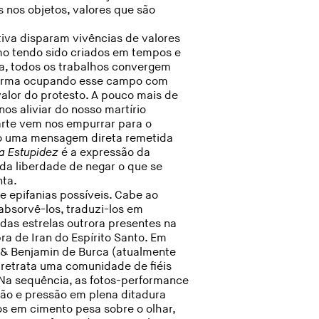
s nos objetos, valores que são
tiva disparam vivências de valores
mo tendo sido criados em tempos e
ra, todos os trabalhos convergem
 forma ocupando esse campo com
valor do protesto. A pouco mais de
os aliviar do nosso martírio
arte vem nos empurrar para o
o uma mensagem direta remetida
a Estupidez
é a expressão da
da liberdade de negar o que se
nta.
 epifanias possíveis. Cabe ao
absorvê-los, traduzi-los em
das estrelas outrora presentes na
bra de Iran do Espírito Santo. Em
& Benjamin de Burca (atualmente
etrata uma comunidade de fiéis
. Na sequência, as fotos-performance
ão e pressão em plena ditadura
os em cimento pesa sobre o olhar,