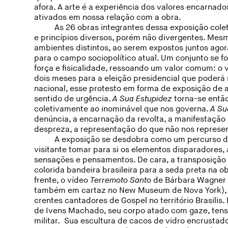
afora. A arte é a experiência dos valores encarnado
ativados em nossa relação com a obra.
As 26 obras integrantes dessa exposição cole
e princípios diversos, porém não divergentes. Mes
ambientes distintos, ao serem expostos juntos ago
para o campo sociopolítico atual. Um conjunto se
força e fisicalidade, ressoando um valor comum: o 
dois meses para a eleição presidencial que poderá n
nacional, esse protesto em forma de exposição de 
sentido de urgência.
A
Sua Estupidez
torna-se entã
coletivamente ao inominável que nos governa.
A Su
denúncia, a encarnação da revolta, a manifestação 
despreza, a representação do que não nos represe
A exposição se desdobra como um percurso de
visitante tomar para si os elementos disparadores, 
sensações e pensamentos. De cara, a transposição 
colorida bandeira brasileira para a seda preta na o
frente, o vídeo
Terremoto Santo
de Bárbara Wagner 
também em cartaz no New Museum de Nova York), r
crentes cantadores de Gospel no território Brasilis
de Ivens Machado, seu corpo atado com gaze, tens
militar. Sua escultura de cacos de vidro encrustad