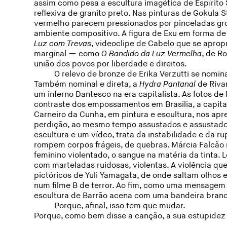
assim como pesa a escultura imagética de Espírito 
reflexiva de granito preto. Nas pinturas de Gokula 
vermelho parecem pressionados por pinceladas gr
ambiente compositivo. A figura de Exu em forma de
Luz com Trevas
, videoclipe de Cabelo que se aprop
marginal — como
O Bandido da Luz Vermelha
, de R
união dos povos por liberdade e direitos.
O relevo de bronze de Erika Verzutti se nomin
Também nominal e direta, a
Hydra Pantanal
de Riva
um inferno Dantesco na era capitalista. As fotos d
contraste dos empossamentos em Brasilia, a capita
Carneiro da Cunha, em pintura e escultura, nos ap
perdição, ao mesmo tempo assustados e assustado
escultura e um vídeo, trata da instabilidade e da r
rompem corpos frágeis, de quebras. Márcia Falcão 
feminino violentado, o sangue na matéria da tinta. L
com marteladas ruidosas, violentas. A violência q
pictóricos de Yuli Yamagata, de onde saltam olhos
num filme B de terror. Ao fim, como uma mensagem d
escultura de Barrão acena com uma bandeira branc
Porque, afinal, isso tem que mudar.
Porque, como bem disse a canção, a sua estupidez