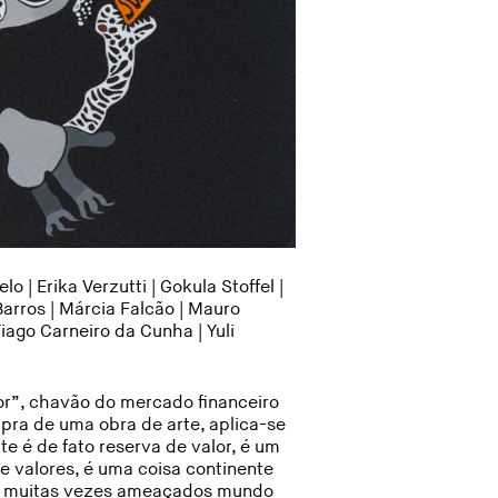
elo |
Erika Verzutti
|
Gokula Stoffel
|
Barros |
Márcia Falcão
|
Mauro
Tiago Carneiro da Cunha
|
Yuli
or”, chavão do mercado financeiro
pra de uma obra de arte, aplica-se
te é de fato reserva de valor, é um
de valores, é uma coisa continente
res muitas vezes ameaçados mundo