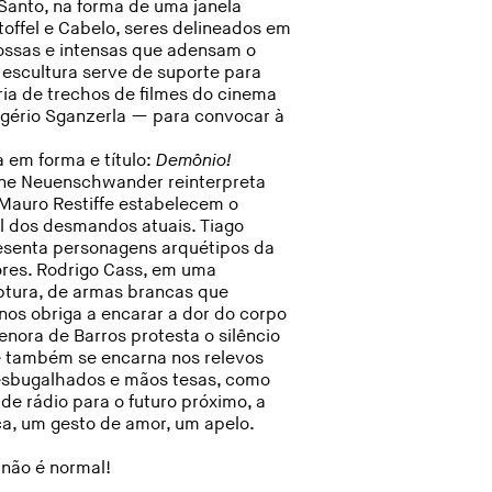
Santo, na forma de uma janela
Stoffel e Cabelo, seres delineados em
ossas e intensas que adensam o
 escultura serve de suporte para
ria de trechos de filmes do cinema
ogério Sganzerla — para convocar à
a em forma e título:
Demônio!
ne Neuenschwander reinterpreta
e Mauro Restiffe estabelecem o
l dos desmandos atuais. Tiago
resenta personagens arquétipos da
res. Rodrigo Cass, em uma
uptura, de armas brancas que
nos obriga a encarar a dor do corpo
enora de Barros protesta o silêncio
ue também se encarna nos relevos
 esbugalhados e mãos tesas, como
e rádio para o futuro próximo, a
a, um gesto de amor, um apelo.
 não é normal!