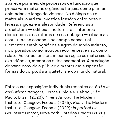
aparece por meio de processos de fundição que
preservam matérias orgânicas frágeis, como plantas
coletadas ao longo de viagens. No diálogo entre
materiais, o artista investiga tensões entre peso e
leveza, rigidez e maleabilidade. Referências à
arquitetura — edifícios modernistas, interiores
domésticos e estruturas de sustentação — situam as
esculturas no espaço e no campo conceitual.
Elementos autobiográficos surgem de modo indireto,
incorporados como motivos recorrentes, e não como
relato. As obras funcionam como registros materiais de
experiências, memórias e deslocamentos. A produção
de Wine convida o público a manter em suspensão
formas do corpo, da arquitetura e do mundo natural.
Entre suas exposições individuais recentes estão
Love
and Other Strangers,
Fortes D’Aloia & Gabriel, São
Paulo, Brasil (2026);
Time’s Arrow,
The Modern
Institute, Glasgow, Escócia (2025);
Both,
The Modern
Institute, Glasgow, Escócia (2022);
Imperfect List,
Sculpture Center, Nova York, Estados Unidos (2020);