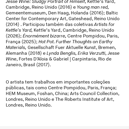
Jesse Wine: Sludgy Portrait of Himself,
Kettle’s Yard,
Cambridge, Reino Unido (2016) e
Young man red,
Gemeentemuseum, Den Haag, Holanda (2016); Baltic
Center for Contemporary Art, Gateshead, Reino Unido
(2014)
. Participou também das coletivas
Artists for
Kettle’s Yard,
Kettle’s Yard, Cambridge, Reino Unido
(2026);
Énormément bizarre,
Centre Pompidou, Paris,
França (2025);
Hot Pot. Further Thoughts on Earthy
Materials,
Gesellschaft Fuer Aktuelle Kunst, Bremen,
Alemanha (2018) e
Lynda Benglis, Erika Verzutti, Jesse
Wine
, Fortes D’Aloia & Gabriel | Carpintaria, Rio de
Janeiro, Brasil (2017).
O artista tem trabalhos em importantes coleções
públicas, tais como Centre Pompidou, Paris, França;
HEM Museum, Foshan, China; Arts Council Collection,
Londres, Reino Unido e The Roberts Institute of Art,
Londres, Reino Unido.