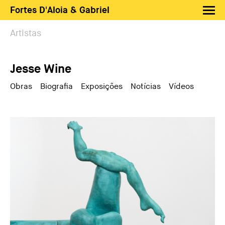
Fortes D'Aloia & Gabriel
Artistas
Artistas
Exposições
Jesse Wine
Feiras
Notícias
Obras
Biografia
Exposições
Notícias
Vídeos
Shop FDAG
Sobre
Busca
PT
EN