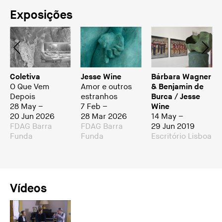
Exposições
Coletiva
Jesse Wine
Bárbara Wagner
O Que Vem
Amor e outros
& Benjamin de
Depois
estranhos
Burca / Jesse
28 May –
7 Feb –
Wine
20 Jun 2026
28 Mar 2026
14 May –
FDAG Barra
FDAG Barra
29 Jun 2019
Funda
Funda
Escritório Lisboa
Vídeos