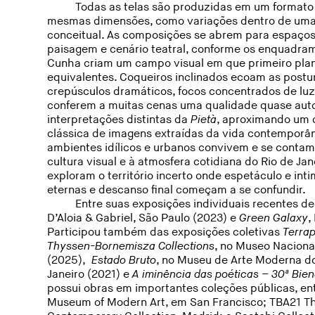
Todas as telas são produzidas em um formato
mesmas dimensões, como variações dentro de uma
conceitual. As composições se abrem para espaços
paisagem e cenário teatral, conforme os enquadra
Cunha criam um campo visual em que primeiro plan
equivalentes. Coqueiros inclinados ecoam as postu
crepúsculos dramáticos, focos concentrados de lu
conferem a muitas cenas uma qualidade quase autoi
interpretações distintas da
Pietà
, aproximando um d
clássica de imagens extraídas da vida contemporâ
ambientes idílicos e urbanos convivem e se contam
cultura visual e à atmosfera cotidiana do Rio de Jan
exploram o território incerto onde espetáculo e int
eternas e descanso final começam a se confundir.
Entre suas exposições individuais recentes 
D’Aloia & Gabriel, São Paulo (2023) e
Green Galaxy
,
Participou também das exposições coletivas
Terrap
Thyssen-Bornemisza Collections
, no Museo Nacion
(2025),
Estado Bruto
, no Museu de Arte Moderna do
Janeiro (2021) e
A iminência das poéticas – 30ª Bie
possui obras em importantes coleções públicas, e
Museum of Modern Art, em San Francisco; TBA21 T