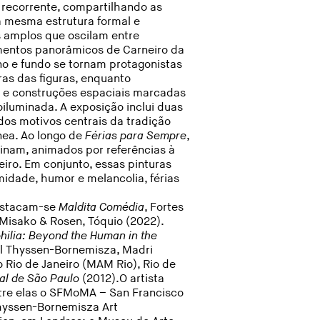
 recorrente, compartilhando as
 mesma estrutura formal e
 amplos que oscilam entre
mentos panorâmicos de Carneiro da
o e fundo se tornam protagonistas
ras das figuras, enquanto
z e construções espaciais marcadas
luminada. A exposição inclui duas
os motivos centrais da tradição
nea. Ao longo de
Férias para Sempre
,
inam, animados por referências à
eiro. Em conjunto, essas pinturas
imidade, humor e melancolia, férias
destacam-se
Maldita Comédia
, Fortes
 Misako & Rosen, Tóquio (2022).
hilia: Beyond the Human in the
al Thyssen-Bornemisza, Madri
 Rio de Janeiro (MAM Rio), Rio de
nal de São Paulo
(2012).O artista
ntre elas o SFMoMA – San Francisco
hyssen-Bornemisza Art