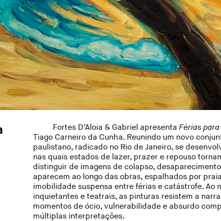
a
Fortes D’Aloia & Gabriel apresenta
Férias par
Tiago Carneiro da Cunha. Reunindo um novo conjunto
paulistano, radicado no Rio de Janeiro, se desenvo
nas quais estados de lazer, prazer e repouso torna
distinguir de imagens de colapso, desaparecimento
aparecem ao longo das obras, espalhados por praias,
imobilidade suspensa entre férias e catástrofe.
inquietantes e teatrais, as pinturas resistem a narr
momentos de ócio, vulnerabilidade e absurdo c
múltiplas interpretações.