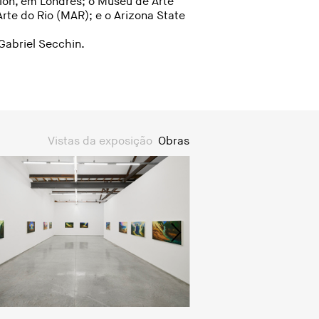
tion, em Londres; o Museu de Arte
rte do Rio (MAR); e o Arizona State
Gabriel Secchin.
Vistas da exposição
Obras