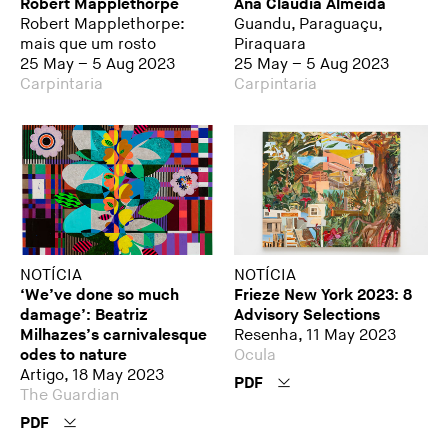
Robert Mapplethorpe
Ana Cláudia Almeida
Robert Mapplethorpe:
Guandu, Paraguaçu,
mais que um rosto
Piraquara
25 May – 5 Aug 2023
25 May – 5 Aug 2023
Carpintaria
Carpintaria
NOTÍCIA
NOTÍCIA
‘We’ve done so much
Frieze New York 2023: 8
damage’: Beatriz
Advisory Selections
Milhazes’s carnivalesque
Resenha, 11 May 2023
odes to nature
Ocula
Artigo, 18 May 2023
PDF
The Guardian
PDF