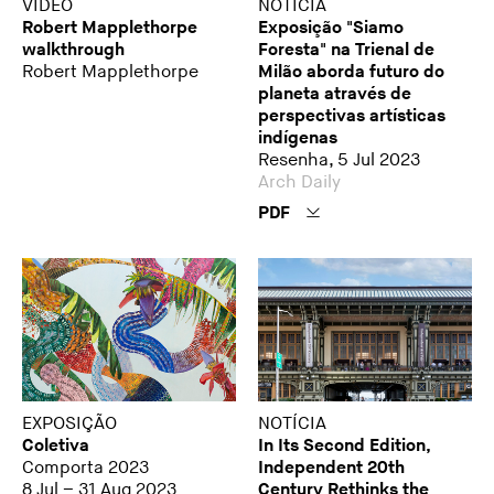
VÍDEO
NOTÍCIA
Robert Mapplethorpe
Exposição "Siamo
walkthrough
Foresta" na Trienal de
Robert Mapplethorpe
Milão aborda futuro do
planeta através de
perspectivas artísticas
indígenas
Resenha, 5 Jul 2023
Arch Daily
PDF
EXPOSIÇÃO
NOTÍCIA
Coletiva
In Its Second Edition,
Comporta 2023
Independent 20th
8 Jul – 31 Aug 2023
Century Rethinks the