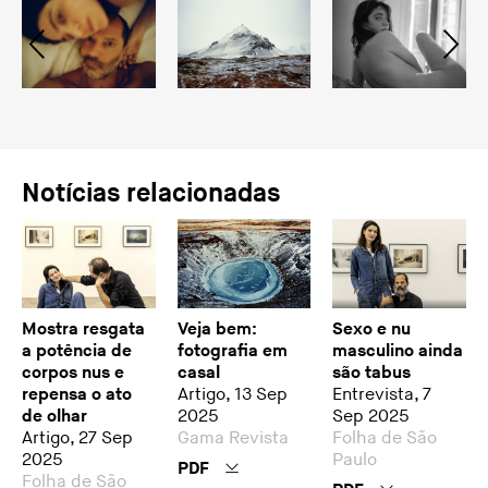
Notícias relacionadas
Mostra resgata
Veja bem:
Sexo e nu
a potência de
fotografia em
masculino ainda
corpos nus e
casal
são tabus
repensa o ato
Artigo, 13 Sep
Entrevista, 7
de olhar
2025
Sep 2025
Artigo, 27 Sep
Gama Revista
Folha de São
2025
Paulo
PDF
Folha de São