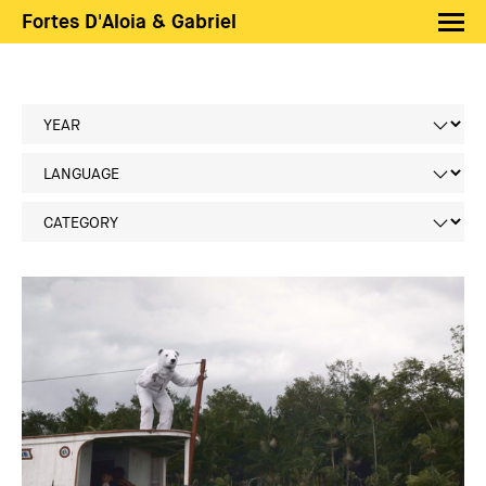
Fortes D'Aloia & Gabriel
Artists
Exhibitions
Fairs
News
Shop FDAG
About
Search
PT
EN