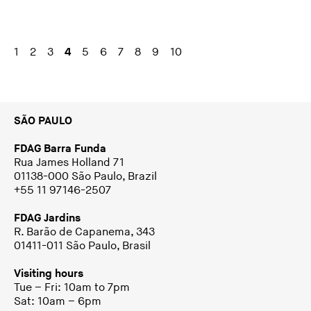
1
2
3
4
5
6
7
8
9
10
SÃO PAULO
FDAG Barra Funda
Rua James Holland 71
01138-000 São Paulo, Brazil
+55 11 97146-2507
FDAG Jardins
R. Barão de Capanema, 343
01411-011 São Paulo, Brasil
Visiting hours
Tue – Fri: 10am to 7pm
Sat: 10am – 6pm