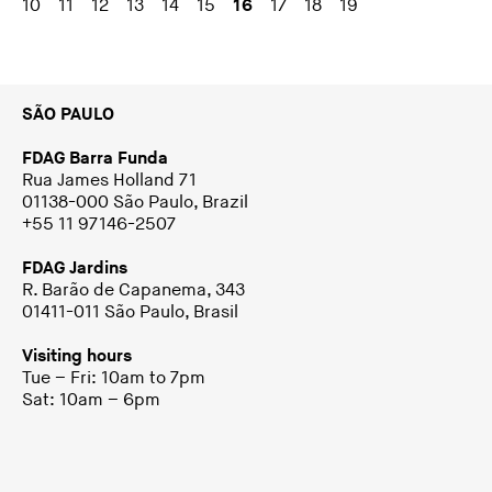
10
11
12
13
14
15
16
17
18
19
SÃO PAULO
FDAG Barra Funda
Rua James Holland 71
01138-000 São Paulo, Brazil
+55 11 97146-2507
FDAG Jardins
R. Barão de Capanema, 343
01411-011 São Paulo, Brasil
Visiting hours
Tue – Fri: 10am to 7pm
Sat: 10am – 6pm