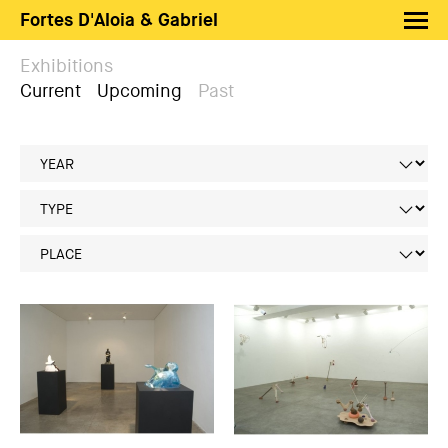
Fortes D'Aloia & Gabriel
Artists
Exhibitions
Current
Upcoming
Past
Exhibitions
Fairs
News
Shop FDAG
About
Search
PT
EN