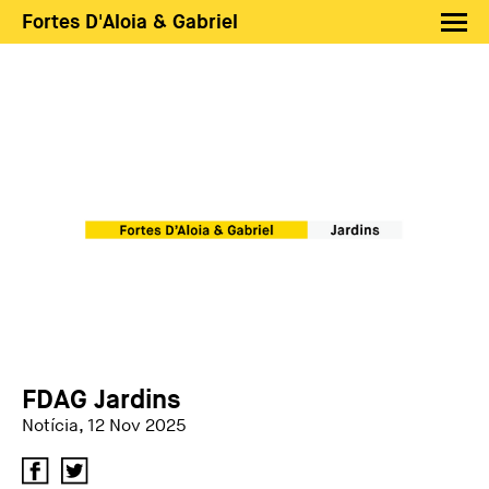
Fortes D'Aloia & Gabriel
Artistas
Exposições
Feiras
Notícias
Shop FDAG
Sobre
Busca
PT
EN
FDAG Jardins
Notícia, 12 Nov 2025