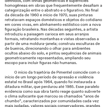
definidos, com linhas geométricas e superfícies
homogêneas em obras que frequentemente desafiam a
categorização entre o abstrato e o figurativo. No final
da década de 1960 e início de 1970, suas pinturas
retratavam espaços domésticos e objetos do cotidiano
em cores vivas, em alinhamento estilístico com a nova
figuração brasileira. Nas décadas seguintes, a artista
introduziu a paisagem carioca em seus arranjos
formais, retratando montanhas e vistas observadas a
partir de uma moldura-janela; construiu esculturas de
de bueiros, direcionando o olhar para ambientes
ocultos abaixo do solo, e pintou sequências de animais
geometricamente representados, ampliando seu
escopo para incluir figuras não humanas.
O início da trajetória de Pimentel coincide com o
início de um longo período de opressão e violência
estatal no Brasil após 1964, quando foi instaurada a
ditadura militar, que perdurou até 1985. Esse paralelo
evidencia como sua obra tanto reage quanto subverte
o clima sufocante que marcou os chamados “anos de
chumbo”, caracterizados por comunidades cada vez
mais isoladas, valores sociais conservadores, grandes