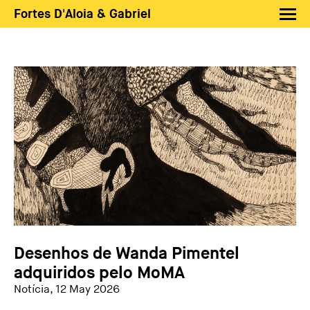
Fortes D'Aloia & Gabriel
Artistas
Exposições
Feiras
Notícias
Shop FDAG
Sobre
Busca
PT
EN
Desenhos de Wanda Pimentel
adquiridos pelo MoMA
Notícia, 12 May 2026