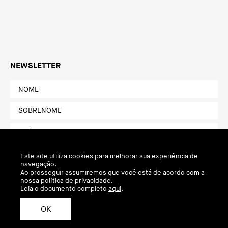
NEWSLETTER
Este site utiliza cookies para melhorar sua experiência de
navegação.
Ao prosseguir assumiremos que você está de acordo com a
nossa política de privacidade.
Leia o documento completo
aqui
.
OK
Política de Privacidade