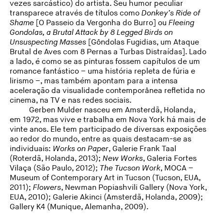
vezes sarcástico) do artista. Seu humor peculiar
transparece através de títulos como
Donkey’s Ride of
Shame
[O Passeio da Vergonha do Burro] ou
Fleeing
Gondolas, a Brutal Attack by 8 Legged Birds on
Unsuspecting Masses
[Gôndolas Fugidias, um Ataque
Brutal de Aves com 8 Pernas a Turbas Distraídas]. Lado
a lado, é como se as pinturas fossem capítulos de um
romance fantástico – uma história repleta de fúria e
lirismo –, mas também apontam para a intensa
aceleração da visualidade contemporânea refletida no
cinema, na TV e nas redes sociais.
Gerben Mulder nasceu em Amsterdã, Holanda,
em 1972, mas vive e trabalha em Nova York há mais de
vinte anos. Ele tem participado de diversas exposições
ao redor do mundo, entre as quais destacam-se as
individuais:
Works on Paper
, Galerie Frank Taal
(Roterdã, Holanda, 2013);
New Works
, Galeria Fortes
Vilaça (São Paulo, 2012);
The Tucson Work
, MOCA –
Museum of Contemporary Art in Tucson (Tucson, EUA,
2011);
Flowers
, Newman Popiashvili Gallery (Nova York,
EUA, 2010); Galerie Akinci (Amsterdã, Holanda, 2009);
Gallery K4 (Munique, Alemanha, 2009).