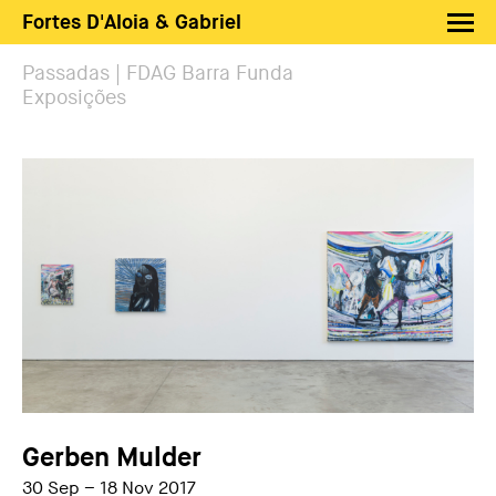
Fortes D'Aloia & Gabriel
Artistas
Passadas | FDAG Barra Funda
Exposições
Exposições
Feiras
Notícias
Shop FDAG
Sobre
Busca
PT
EN
Gerben Mulder
30 Sep – 18 Nov 2017