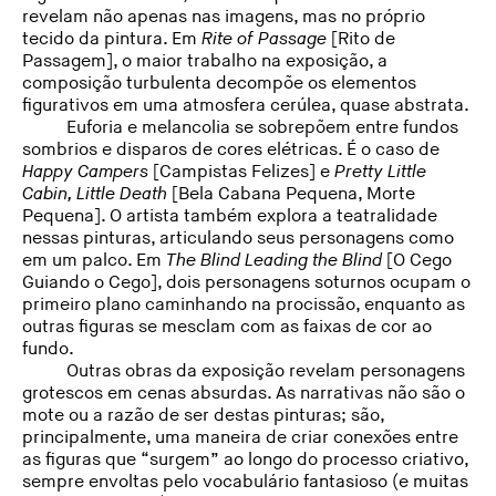
revelam não apenas nas imagens, mas no próprio
tecido da pintura. Em
Rite of Passage
[Rito de
Passagem], o maior trabalho na exposição, a
composição turbulenta decompõe os elementos
figurativos em uma atmosfera cerúlea, quase abstrata.
Euforia e melancolia se sobrepõem entre fundos
sombrios e disparos de cores elétricas. É o caso de
Happy Campers
[Campistas Felizes] e
Pretty Little
Cabin, Little Death
[Bela Cabana Pequena, Morte
Pequena]. O artista também explora a teatralidade
nessas pinturas, articulando seus personagens como
em um palco. Em
The Blind Leading the Blind
[O Cego
Guiando o Cego], dois personagens soturnos ocupam o
primeiro plano caminhando na procissão, enquanto as
outras figuras se mesclam com as faixas de cor ao
fundo.
Outras obras da exposição revelam personagens
grotescos em cenas absurdas. As narrativas não são o
mote ou a razão de ser destas pinturas; são,
principalmente, uma maneira de criar conexões entre
as figuras que “surgem” ao longo do processo criativo,
sempre envoltas pelo vocabulário fantasioso (e muitas