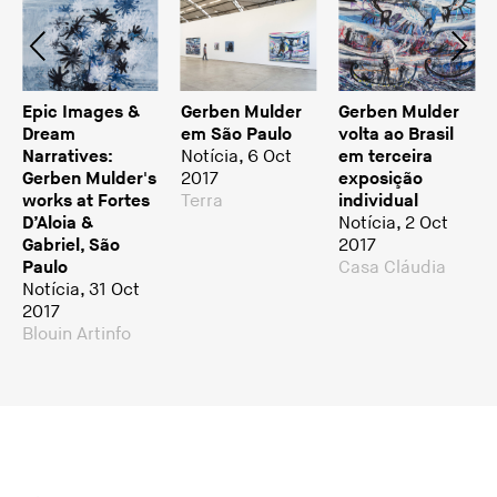
Epic Images &
Gerben Mulder
Gerben Mulder
Dream
em São Paulo
volta ao Brasil
Narratives:
Notícia, 6 Oct
em terceira
Gerben Mulder's
2017
exposição
works at Fortes
Terra
individual
D’Aloia &
Notícia, 2 Oct
Gabriel, São
2017
Paulo
Casa Cláudia
Notícia, 31 Oct
2017
Blouin Artinfo