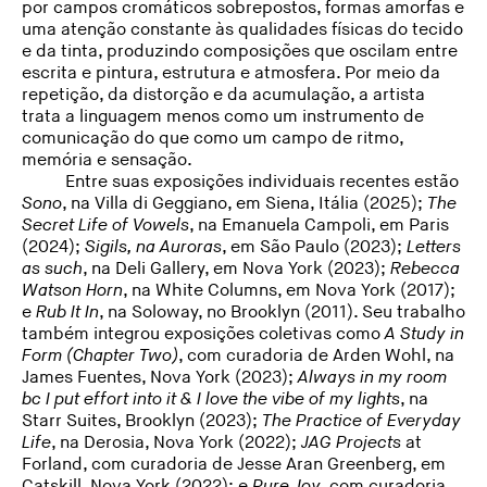
por campos cromáticos sobrepostos, formas amorfas e
uma atenção constante às qualidades físicas do tecido
e da tinta, produzindo composições que oscilam entre
escrita e pintura, estrutura e atmosfera. Por meio da
repetição, da distorção e da acumulação, a artista
trata a linguagem menos como um instrumento de
comunicação do que como um campo de ritmo,
memória e sensação.
Entre suas exposições individuais recentes estão
Sono
, na Villa di Geggiano, em Siena, Itália (2025);
The
Secret Life of Vowels
, na Emanuela Campoli, em Paris
(2024);
Sigils, na Auroras
, em São Paulo (2023);
Letters
as such
, na Deli Gallery, em Nova York (2023);
Rebecca
Watson Horn
, na White Columns, em Nova York (2017);
e
Rub It In
, na Soloway, no Brooklyn (2011). Seu trabalho
também integrou exposições coletivas como
A Study in
Form (Chapter Two)
, com curadoria de Arden Wohl, na
James Fuentes, Nova York (2023);
Always in my room
bc I put effort into it & I love the vibe of my lights
, na
Starr Suites, Brooklyn (2023);
The Practice of Everyday
Life
, na Derosia, Nova York (2022);
JAG Projects
at
Forland, com curadoria de Jesse Aran Greenberg, em
Catskill, Nova York (2022); e
Pure Joy
, com curadoria