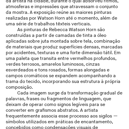
da artista na cidade, durante o qual absorveu ritmos,
atmosferas e impressões que atravessam o conjunto
da mostra. A exposição reúne as maiores pinturas
realizadas por Watson Horn até o momento, além de
uma série de trabalhos têxteis verticais.
As pinturas de Rebecca Watson Horn são
construídas a partir de camadas de tinta a óleo
aplicadas sobre juta montada sobre tela, combinação
de materiais que produz superfícies densas, marcadas
por acidentes, texturas e uma forte dimensão tátil. Em
uma paleta que transita entre vermelhos profundos,
verdes terrosos, amarelos luminosos, cinzas
esverdeados e tons rosados, formas alongadas e
campos cromáticos se expandem acompanhando a
trama do tecido, incorporando sua estrutura à própria
composição.
Cada imagem surge da transformação gradual de
palavras, frases ou fragmentos de linguagem, que
deixam de operar como signos legíveis para se
converter em grafismos abstratos. A artista
frequentemente associa esse processo aos sigilos —
símbolos utilizados em práticas de encantamento,
concebidos como condensações visuais de