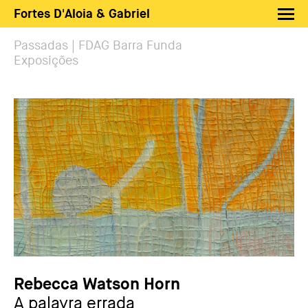
Fortes D'Aloia & Gabriel
Artistas
Passadas | FDAG Barra Funda
Exposições
Exposições
Feiras
Notícias
Shop FDAG
Sobre
Busca
PT
EN
Rebecca Watson Horn
A palavra errada