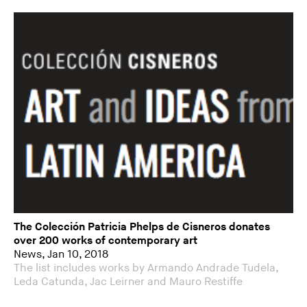
The Colección Patricia Phelps de Cisneros donates
over 200 works of contemporary art
News, Jan 10, 2018
The list includes works by Armando Andrade Tudela,
Leda Catunda, Jac Leirner and Mauro Restiffe