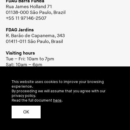
FDAG Barra Funda
Rua James Holland 71
01138-000 São Paulo, Brazil
+55 11 97146-2507
FDAG Jardins
R. Barão de Capanema, 343
01411-011 São Paulo, Brasil
Visiting hours
Tue – Fri: 10am to 7pm
Sat: 10am – 6pm
This website uses cookies to improve your browsing
experience.
By proceeding we will assume that you agree with our
privacy policy.
Read the full document
here
.
RIO DE JANEIRO
OK
Carpintaria
Rua Jardim Botânico 971