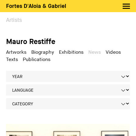
Fortes D'Aloia & Gabriel
Artists
Artists
Exhibitions
Mauro Restiffe
Fairs
News
Artworks
Biography
Exhibitions
News
Videos
Texts
Publications
Shop FDAG
About
Search
PT
EN