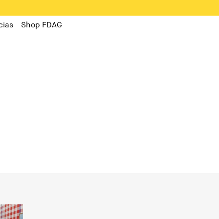
cias
Shop FDAG