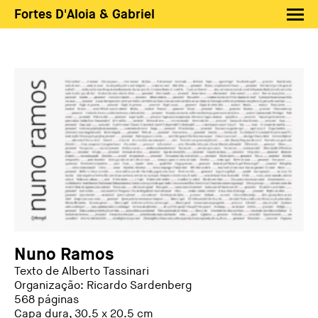
Fortes D'Aloia & Gabriel
Artistas
Exposições
Feiras
Notícias
Shop FDAG
Sobre
Busca
PT
EN
Nuno Ramos
Texto de Alberto Tassinari
Organização: Ricardo Sardenberg
568 páginas
Capa dura, 30.5 x 20.5 cm