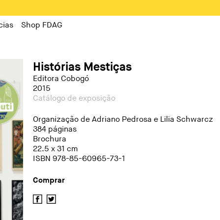
cias
Shop FDAG
Histórias Mestiças
Editora Cobogó
2015
Catálogo de exposição
Organização de Adriano Pedrosa e Lilia Schwarcz
384 páginas
Brochura
22.5 x 31 cm
ISBN 978-85-60965-73-1
Comprar