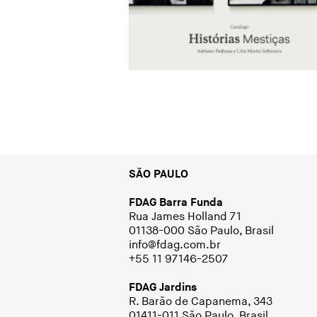
SÃO PAULO
FDAG Barra Funda
Rua James Holland 71
01138-000 São Paulo, Brasil
info@fdag.com.br
+55 11 97146-2507
FDAG Jardins
R. Barão de Capanema, 343
01411-011 São Paulo, Brasil