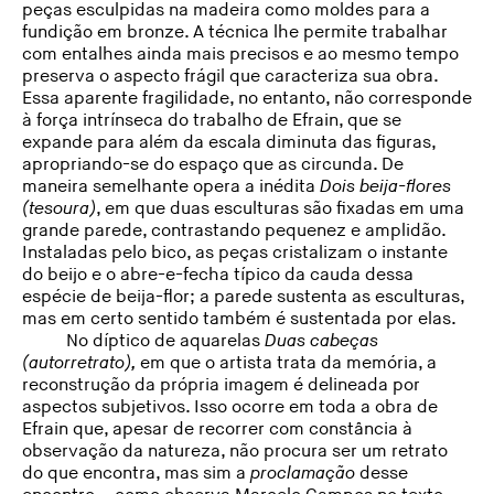
peças esculpidas na madeira como moldes para a
fundição em bronze. A técnica lhe permite trabalhar
com entalhes ainda mais precisos e ao mesmo tempo
preserva o aspecto frágil que caracteriza sua obra.
Essa aparente fragilidade, no entanto, não corresponde
à força intrínseca do trabalho de Efrain, que se
expande para além da escala diminuta das figuras,
apropriando-se do espaço que as circunda. De
maneira semelhante opera a inédita
Dois beija-flores
(tesoura)
, em que duas esculturas são fixadas em uma
grande parede, contrastando pequenez e amplidão.
Instaladas pelo bico, as peças cristalizam o instante
do beijo e o abre-e-fecha típico da cauda dessa
espécie de beija-flor; a parede sustenta as esculturas,
mas em certo sentido também é sustentada por elas.
No díptico de aquarelas
Duas cabeças
(autorretrato),
em que o artista trata da memória, a
reconstrução da própria imagem é delineada por
aspectos subjetivos. Isso ocorre em toda a obra de
Efrain que, apesar de recorrer com constância à
observação da natureza, não procura ser um retrato
do que encontra, mas sim a
proclamação
desse