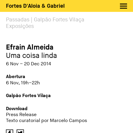
Fortes D'Aloia & Gabriel
Artistas
Passadas | Galpão Fortes Vilaça
Exposições
Exposições
Feiras
Efrain Almeida
Notícias
Uma coisa linda
Shop FDAG
6 Nov – 20 Dec 2014
Sobre
Abertura
6 Nov, 19h–22h
Busca
Galpão Fortes Vilaça
PT
EN
Download
Press Release
Texto curatorial por Marcelo Campos