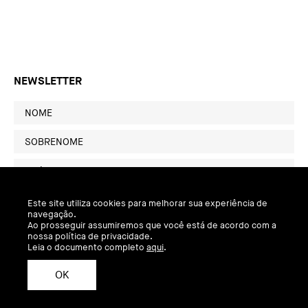
NEWSLETTER
Este site utiliza cookies para melhorar sua experiência de
navegação.
Ao prosseguir assumiremos que você está de acordo com a
nossa política de privacidade.
Leia o documento completo
aqui
.
OK
Política de Privacidade