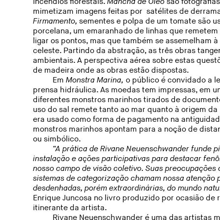
incêndios florestais.
Mancha de Óleo
são fotografia
mimetizam imagens feitas por satélites de derram
Firmamento,
sementes e polpa de um tomate são usa
porcelana, um emaranhado de linhas que remetem
ligar os pontos, mas que também se assemelham à
celeste. Partindo da abstração, as três obras tang
ambientais. A perspectiva aérea sobre estas quest
de madeira onde as obras estão dispostas.
Em
Monstra Marina,
o público é convidado a l
prensa hidráulica. As moedas tem impressas, em um
diferentes monstros marinhos tirados de documentos
uso do sal remete tanto ao mar quanto à origem da
era usado como forma de pagamento na antiguidade
monstros marinhos apontam para a noção de distanc
ou simbólico.
“A prática de Rivane Neuenschwander funde pint
instalação e ações participativas para destacar fen
nosso campo de visão coletivo. Suas preocupações
sistemas de categorização chamam nossa atenção p
desdenhadas, porém extraordinárias, do mundo natural
Enrique Juncosa no livro produzido por ocasião de 
itinerante da artista.
Rivane Neuenschwander é uma das artistas m