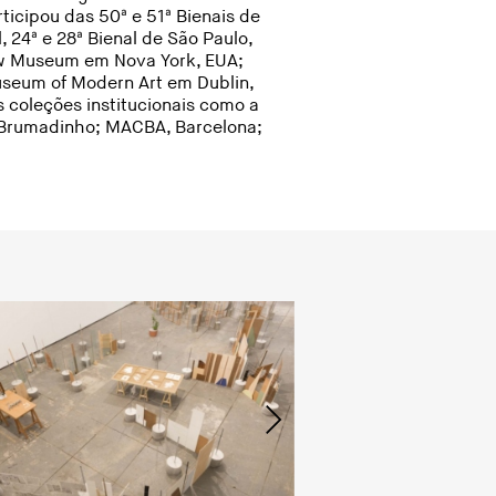
icipou das 50ª e 51ª Bienais de
, 24ª e 28ª Bienal de São Paulo,
ew Museum em Nova York, EUA;
useum of Modern Art em Dublin,
 coleções institucionais como a
 Brumadinho; MACBA, Barcelona;