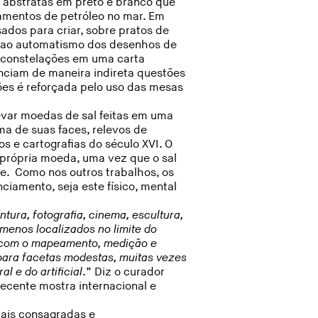
s abstratas em preto e branco que
amentos de petróleo no mar. Em
dos para criar, sobre pratos de
 ao automatismo dos desenhos de
 constelações em uma carta
enciam de maneira indireta questões
ões é reforçada pelo uso das mesas
evar moedas de sal feitas em uma
a de suas faces, relevos de
 e cartografias do século XVI. O
 própria moeda, uma vez que o sal
. Como nos outros trabalhos, os
iamento, seja este físico, mental
ura, fotografia, cinema, escultura,
ômenos localizados no limite do
 com o mapeamento, medição e
ara facetas modestas, muitas vezes
 e do artificial
.” Diz o curador
recente mostra internacional e
ais consagradas e