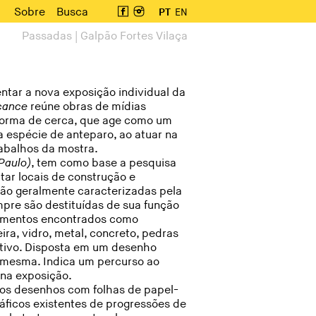
Sobre
Busca
PT
EN
Passadas | Galpão Fortes Vilaça
entar a nova exposição individual da
cance
reúne obras de mídias
 forma de cerca, que age como um
 espécie de anteparo, ao atuar na
abalhos da mostra.
 Paulo)
, tem como base a pesquisa
tar locais de construção e
 são geralmente caracterizadas pela
mpre são destituídas de sua função
elementos encontrados como
ra, vidro, metal, concreto, pedras
rutivo. Disposta em um desenho
si mesma. Indica um percurso ao
 na exposição.
ados desenhos com folhas de papel-
ficos existentes de progressões de