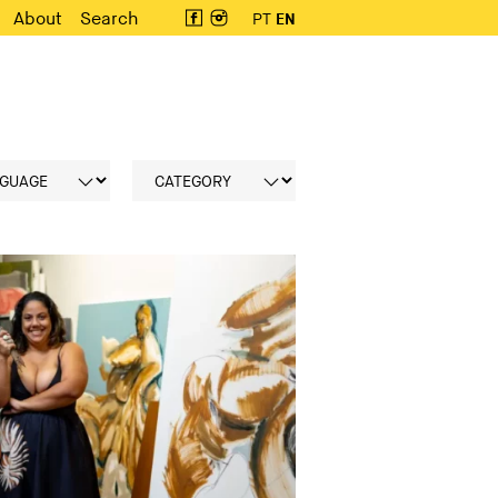
About
Search
PT
EN