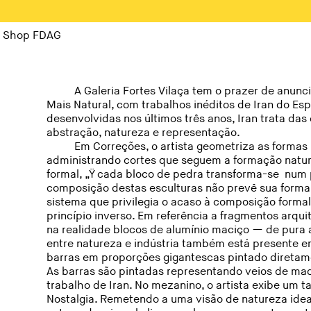
Shop FDAG
A Galeria Fortes Vilaça tem o prazer de anunc
Mais Natural, com trabalhos inéditos de Iran do Esp
desenvolvidas nos últimos três anos, Iran trata das
abstração, natureza e representação.
Em Correções, o artista geometriza as formas 
administrando cortes que seguem a formação natur
formal, „Ÿ cada bloco de pedra transforma-se num p
composição destas esculturas não prevê sua forma 
sistema que privilegia o acaso à composição formal
princípio inverso. Em referência a fragmentos arqui
na realidade blocos de alumínio maciço — de pura 
entre natureza e indústria também está presente e
barras em proporções gigantescas pintado diretam
As barras são pintadas representando veios de mad
trabalho de Iran. No mezanino, o artista exibe um ta
Nostalgia. Remetendo a uma visão de natureza idea