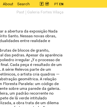
About
Search
PT
EN
Past | Galeria Fortes Vilaça
iar a abertura da exposição Nada
írito Santo. Nessas novas obras,
 dualidades entre realidade e
brutas de blocos de granito,
al das pedras. Apesar da aparência
oliedro irregular „Ÿ o processo de
final. Cada peça é resultado de um
. A série Relevos parte de um
tetônicos, o artista cria quadros —
abstração geométrica. A relação
m Floresta Paralela: um código de
ente sobre uma parede da galeria.
eira, um padrão recorrente no
pete de lã verde intitulado
lizada, a obra trata de um dilema