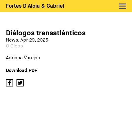
Fortes D'Aloia & Gabriel
Artists
Exhibitions
Diálogos transatlânticos
Fairs
News, Apr 29, 2025
O Globo
News
Adriana Varejão
Shop FDAG
Download PDF
About
Search
PT
EN