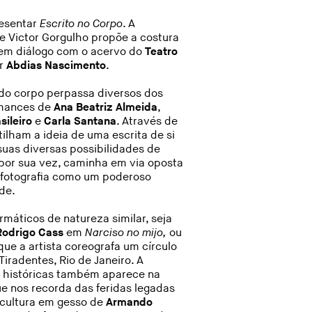
resentar
Escrito no Corpo
. A
e Victor Gorgulho propõe a costura
 em diálogo com o acervo do
Teatro
or
Abdias Nascimento
.
 do corpo perpassa diversos dos
rmances de
Ana Beatriz Almeida
,
asileiro
e
Carla Santana
. Através de
ilham a ideia de uma escrita de si
suas diversas possibilidades de
 por sua vez, caminha em via oposta
a fotografia como um poderoso
de.
máticos de natureza similar, seja
Rodrigo Cass
em
Narciso no mijo,
ou
que a artista coreografa um círculo
Tiradentes, Rio de Janeiro. A
s históricas também aparece na
ue nos recorda das feridas legadas
scultura em gesso de
Armando