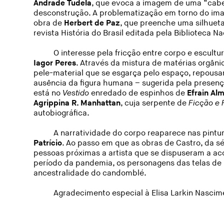
Andrade Tudela
, que evoca a imagem de uma “cab
desconstrução. A problematização em torno do ima
obra de
Herbert de Paz
, que preenche uma silhuet
revista História do Brasil editada pela Biblioteca Na
O interesse pela fricção entre corpo e escult
Iagor Peres
. Através da mistura de matérias orgânic
pele-material que se esgarça pelo espaço, repousa
ausência da figura humana – sugerida pela presenç
está no
Vestido
enredado de espinhos de
Efrain Al
Agrippina R. Manhattan
, cuja serpente de
Ficção e 
autobiográfica.
A narratividade do corpo reaparece nas pintu
Patrício
. Ao passo em que as obras de Castro, da s
pessoas próximas a artista que se dispuseram a a
período da pandemia, os personagens das telas de 
ancestralidade do candomblé.
Agradecimento especial à Elisa Larkin Nascime