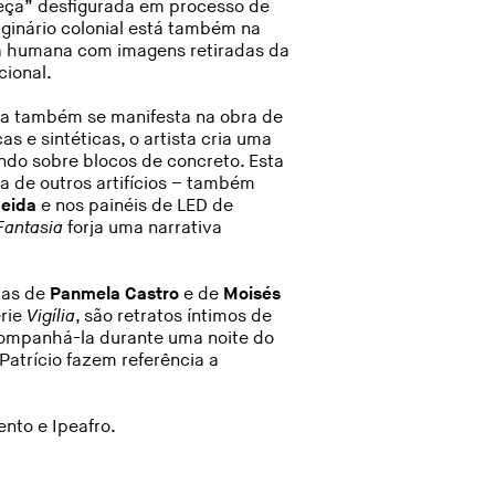
eça” desfigurada em processo de
ginário colonial está também na
a humana com imagens retiradas da
cional.
ura também se manifesta na obra de
as e sintéticas, o artista cria uma
ndo sobre blocos de concreto. Esta
a de outros artifícios – também
meida
e nos painéis de LED de
Fantasia
forja uma narrativa
ras de
Panmela Castro
e de
Moisés
érie
Vigília
, são retratos íntimos de
companhá-la durante uma noite do
Patrício fazem referência a
nto e Ipeafro.