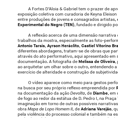
A Fortes D’Aloia & Gabriel tem o prazer de ap
exposição coletiva com curadoria de Keyna Eleison 
entre produções de jovens e consagrados artistas,
Experimental do Negro (TEN)
, fundado e dirigido p
A reflexão acerca de uma dimensão narrativa
trabalhos da mostra, especialmente as foto-perfo
Antonio Tarsis
,
Ayrson Heráclito
,
Castiel Vitorino Br
diferentes abordagens, tratam-se de obras que part
através do ato performativo, aqui apresentado em 
documentação. A fotografia de
Melissa de Oliveira
,
ao arquitetar um olhar sobre o outro, entendendo 
exercício de alteridade e construção de subjetivida
O vídeo aparece como meio para gestos perfor
na busca por seu próprio reflexo empreendida por
na documentação da ação
Devolta
, de
Diambe
, em 
de fogo ao redor da estátua de D. Pedro I, na Praça 
imaginação em torno de outras possíveis narrativa
obra
Mapa de Lopo Homem II,
de
Adriana Varejão
, q
pela violência do processo colonial e também na e