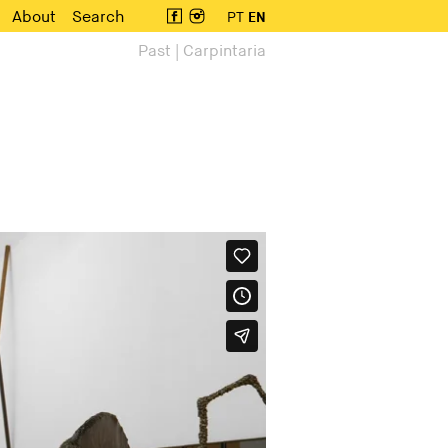
About
Search
PT
EN
Past | Carpintaria